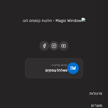
קראו עלינו ב-
W!
וואלה! עסקים
פרגולות
מוצרים