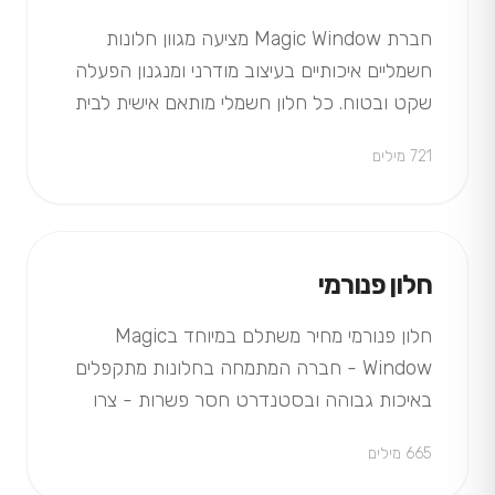
חברת Magic Window מציעה מגוון חלונות
חשמליים איכותיים בעיצוב מודרני ומנגנון הפעלה
שקט ובטוח. כל חלון חשמלי מותאם אישית לבית
או לעסק ומשלב נוחות, חדשנות…
721 מילים
חלון פנורמי
חלון פנורמי מחיר משתלם במיוחד בMagic
Window - חברה המתמחה בחלונות מתקפלים
באיכות גבוהה ובסטנדרט חסר פשרות - צרו
קשר עכשיו לקבלת הצעת מחיר!
665 מילים