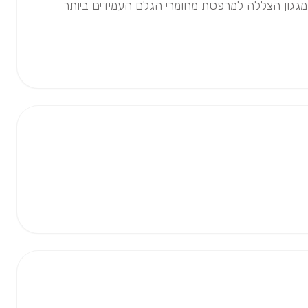
ש אתכם לטווח הארוך? חברת Magic Window מזמינה אתכם להנות מגגון הצללה למרפסת מחומרי הגלם העמידים ביותר