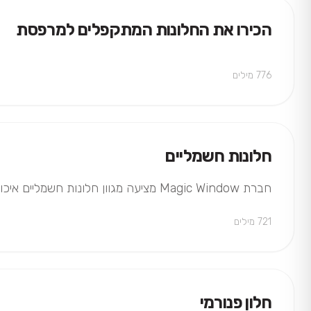
הכירו את החלונות המתקפלים למרפסת
776 מילים
חלונות חשמליים
חברת Magic Window מציעה מגוון חלונות חשמליים איכותיים בעיצוב מודרני ומנגנון הפעלה שקט ובטוח. כל חלון חשמלי מותאם אישית לבית או לעסק ומשלב נוחות, חדשנות…
721 מילים
חלון פנורמי