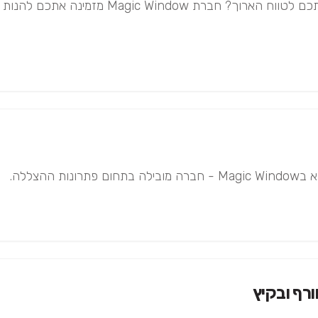
גגון למרפסת. מחפשים פתרון הצללה למרפסת שישמ
הצללה.
רף ובקיץ