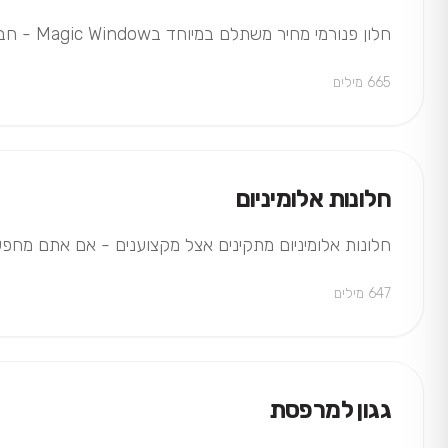
חלון פנורמי מחיר משתלם במיוחד בMagic Window - חברה המתמחה בחלונות מתקפלים באיכות גבוהה ובסטנדרט חסר פשרות - צרו קשר עכשיו לקבלת הצעת מחיר!
665 מילים
חלונות אלומיניום
חלונות אלומיניום מתקינים אצל מקצוענים - אם אתם מחפשים חל
647 מילים
גגון למרפסת